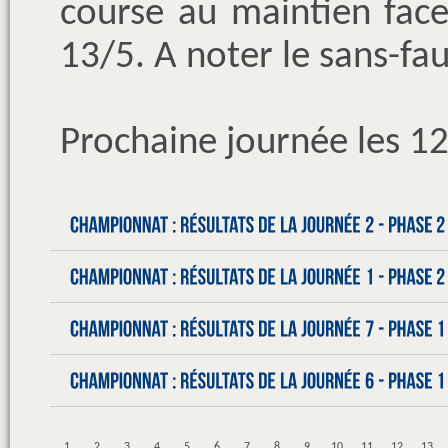
course au maintien fac
13/5. A noter le sans-fa
Prochaine journée les 12
1
2
3
4
5
6
7
8
9
10
11
12
13